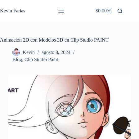
Saltar
al
Kevin Farias
$
0.00
Carro
contenido
de
compra
Animación 2D con Modelos 3D en Clip Studio PAINT
Kevin
agosto 8, 2024
Blog
,
Clip Studio Paint