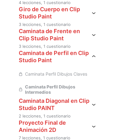
4 lecciones, 1 cuestionario
Rotación del Rostro Parte 1
Giro de Cuerpo en Clip
Studio Paint
Rotación del Rostro Parte 2
3 lecciones, 1 cuestionario
Rotación del Cuerpo Parte 1
Caminata de Frente en
Rotación del Rostro Parte 3
Clip Studio Paint
Rotación del Cuerpo Parte 2
3 lecciones, 1 cuestionario
Rotación del Rostro Parte 4
Caminata Frente Parte 1
Caminata de Perfil en Clip
Rotación del Cuerpo Parte 3
Studio Paint
Caminata Frente Parte 2
Caminata Perfil Dibujos Claves
Caminata Frente Parte 3
Caminata Perfil Dibujos
Intermedios
Caminata Diagonal en Clip
Studio PAINT
2 lecciones, 1 cuestionario
Caminata Diagonal Dibujos Claves
Proyecto Final de
Animación 2D
Caminata Diagonal Dibujos
7 lecciones, 1 cuestionario
Intermedios