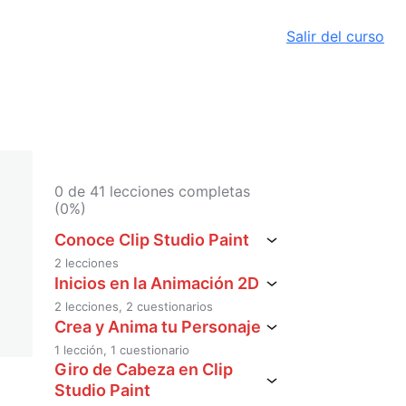
Salir del curso
0 de 41 lecciones completas
(0%)
Conoce Clip Studio Paint
2 lecciones
Descargar e instalar Clip Studio
Inicios en la Animación 2D
Paint
2 lecciones, 2 cuestionarios
Animación Pelota Rebotando
Crea y Anima tu Personaje
Interfaz de Animación de Clip
Studio Paint
1 lección, 1 cuestionario
Pelota en trayectoria
Crea tu personaje para Animar
Giro de Cabeza en Clip
Studio Paint