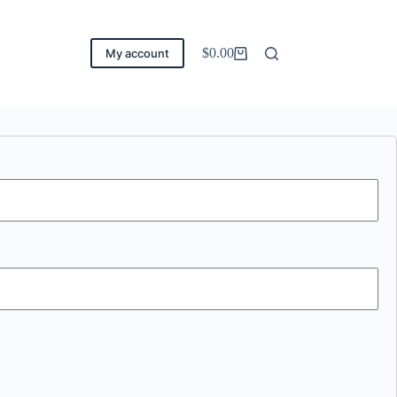
$
0.00
My account
Carro
de
compra