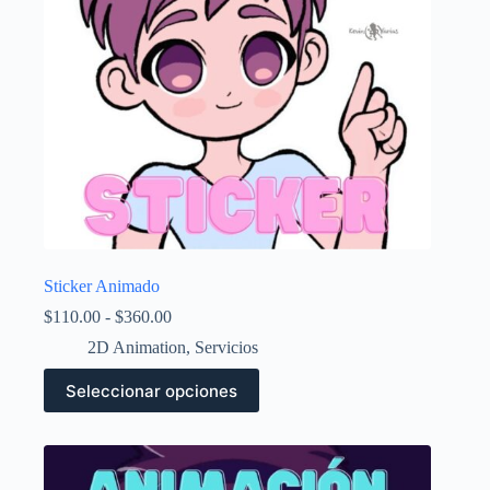
la
página
de
producto
Sticker Animado
Rango
$
110.00
-
$
360.00
de
2D Animation
,
Servicios
precios:
desde
Este
Seleccionar opciones
$110.00
producto
hasta
tiene
$360.00
múltiples
variantes.
Las