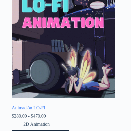
Animación LO-FI
Rango
$
280.00
-
$
470.00
de
2D Animation
precios: