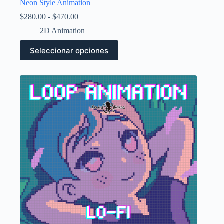
Neon Style Animation
Rango
$
280.00
-
$
470.00
de
2D Animation
precios:
desde
Este
Seleccionar opciones
$280.00
producto
hasta
tiene
$470.00
múltiples
variantes.
Las
opciones
se
pueden
elegir
en
la
página
de
producto