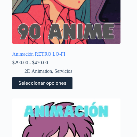
Animación RETRO LO-FI
Rango
$
290.00
-
$
470.00
de
2D Animation
,
Servicios
precios:
desde
Este
Seleccionar opciones
$290.00
producto
hasta
tiene
$470.00
múltiples
variantes.
Las
opciones
se
pueden
elegir
en