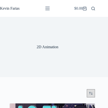
Saltar
al
Kevin Farias
$
0.00
Carro
contenido
de
compra
2D Animation