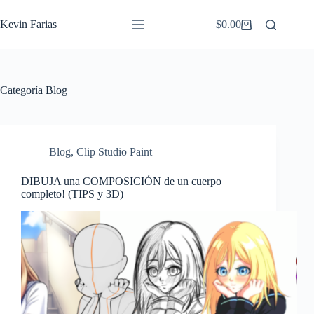
Saltar
al
Kevin Farias
$
0.00
Carro
contenido
de
compra
Categoría
Blog
Blog
,
Clip Studio Paint
DIBUJA una COMPOSICIÓN de un cuerpo
completo! (TIPS y 3D)