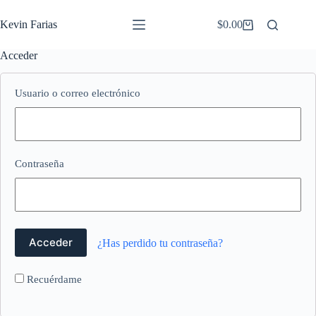
Saltar
al
Kevin Farias
$
0.00
Carro
contenido
de
compra
Acceder
Usuario o correo electrónico
Contraseña
¿Has perdido tu contraseña?
Recuérdame