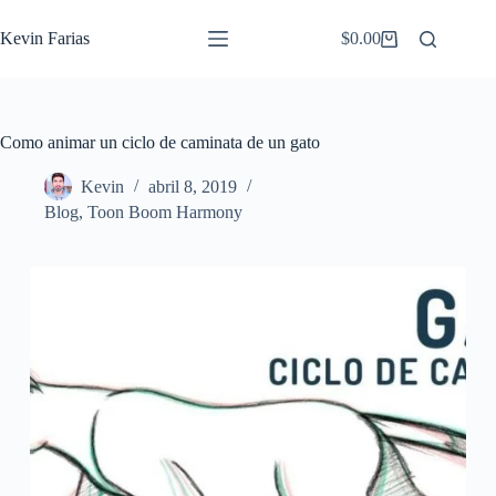
Saltar
al
Kevin Farias
$
0.00
Carro
contenido
de
compra
Como animar un ciclo de caminata de un gato
Kevin
abril 8, 2019
Blog
,
Toon Boom Harmony