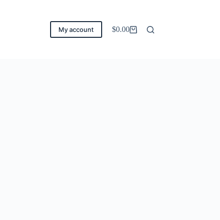
$
0.00
My account
Carro
de
compra