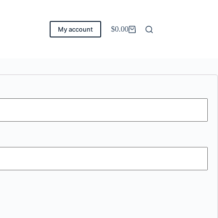
$
0.00
My account
Carro
de
compra