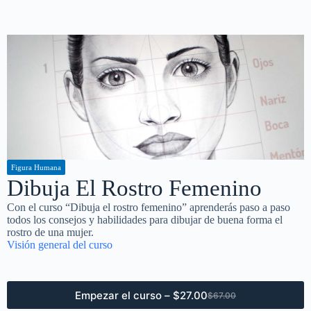
original
actual
era:
es:
$97.00.
$67.00.
Figura Humana
Dibuja El Rostro Femenino
Con el curso “Dibuja el rostro femenino” aprenderás paso a paso
todos los consejos y habilidades para dibujar de buena forma el
rostro de una mujer.
Visión general del curso
Empezar el curso –
$
27.00
$
67.00
El
El