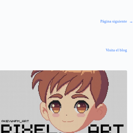
Página siguiente
→
Visita el blog