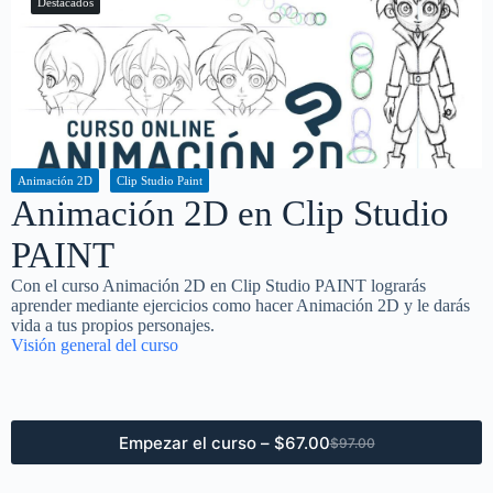
Destacados
Animación 2D
Clip Studio Paint
Animación 2D en Clip Studio
PAINT
Con el curso Animación 2D en Clip Studio PAINT lograrás
aprender mediante ejercicios como hacer Animación 2D y le darás
vida a tus propios personajes.
Visión general del curso
Empezar el curso –
$
67.00
$
97.00
El
El
precio
precio