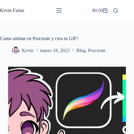
Saltar
al
Kevin Farias
$
0.00
Carro
contenido
de
compra
Como animar en Procreate y crea tu GIF!
Kevin
marzo 18, 2022
Blog
,
Procreate