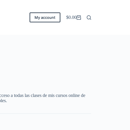
$
0.00
My account
Carro
de
compra
eso a todas las clases de mis cursos online de
les.