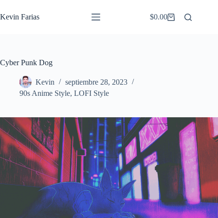
Saltar
al
Kevin Farias
$
0.00
Carro
contenido
de
compra
Cyber Punk Dog
Kevin
septiembre 28, 2023
90s Anime Style
,
LOFI Style