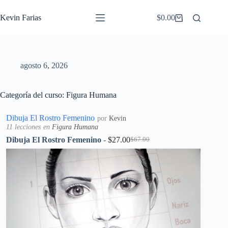
Saltar
al
Kevin Farias
$
0.00
Carro
contenido
de
compra
agosto 6, 2026
Categoría del curso: Figura Humana
Dibuja El Rostro Femenino
por
Kevin
11 lecciones
en
Figura Humana
Dibuja El Rostro Femenino
-
$
27.00
$
67.00
El
El
precio
precio
original
actual
era:
es:
$67.00.
$27.00.