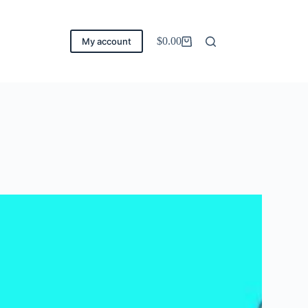
$
0.00
My account
Carro
de
compra