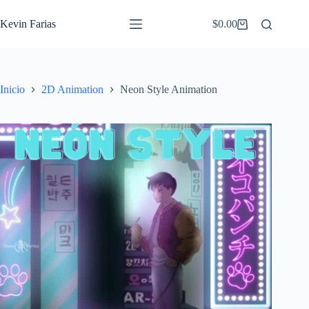
Saltar
al
Kevin Farias
$
0.00
Carro
contenido
de
compra
Inicio
2D Animation
Neon Style Animation