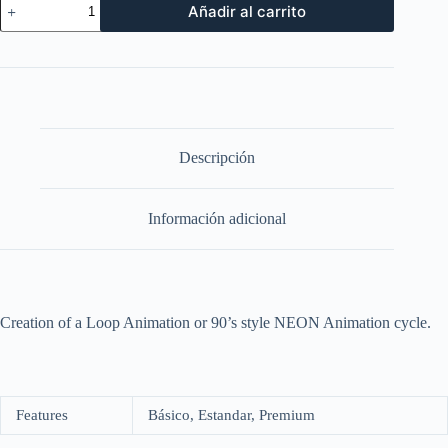
Añadir al carrito
Style
Animation
cantidad
Descripción
Información adicional
Creation of a Loop Animation or 90’s style NEON Animation cycle.
Features
Básico, Estandar, Premium