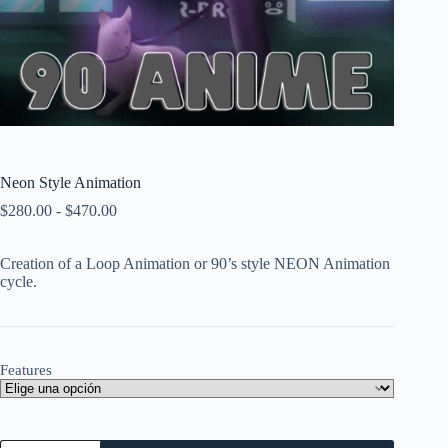
Neon Style Animation
Rango
$
280.00
-
$
470.00
de
precios:
Creation of a Loop Animation or 90’s style NEON Animation
desde
cycle.
$280.00
hasta
$470.00
Features
Neon