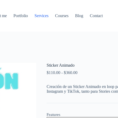
t me
Portfolio
Services
Courses
Blog
Contact
Sticker Animado
Rango
$
110.00
-
$
360.00
de
precios:
Creación de un Sticker Animado en loop pa
desde
Instagram y TikTok, tanto para Stories co
$110.00
hasta
$360.00
Features