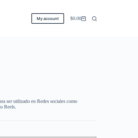
$
0.00
My account
Carro
de
compra
ra ser utilizado en Redes sociales como
mo Reels.