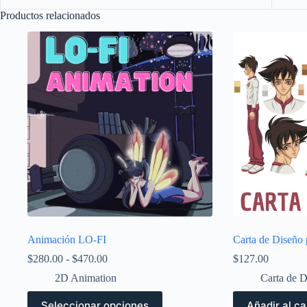
Productos relacionados
Animación LO-FI
Carta de Diseño
Rango
$
280.00
-
$
470.00
$
127.00
de
2D Animation
Carta de D
precios:
desde
Este
Seleccionar opciones
Añadir al ca