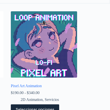
Pixel Art Animation
Rango
$
190.00
-
$
340.00
de
2D Animation
,
Servicios
precios:
desde
Este
Seleccionar opciones