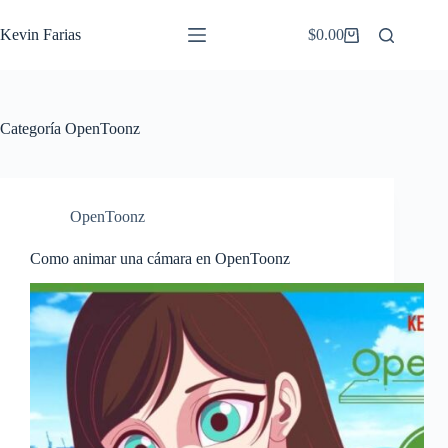
Saltar
al
Kevin Farias
$
0.00
Carro
contenido
de
compra
Categoría
OpenToonz
OpenToonz
Como animar una cámara en OpenToonz