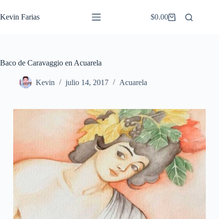
Saltar
al
Kevin Farias
$
0.00
Carro
contenido
de
compra
Baco de Caravaggio en Acuarela
Kevin
julio 14, 2017
Acuarela