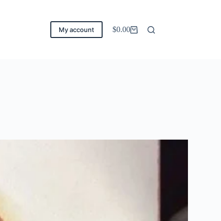
$
0.00
My account
Carro
de
compra