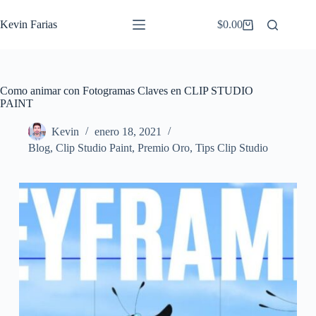
Saltar
al
Kevin Farias
$
0.00
Carro
contenido
de
compra
Como animar con Fotogramas Claves en CLIP STUDIO
PAINT
Kevin
enero 18, 2021
Blog
,
Clip Studio Paint
,
Premio Oro
,
Tips Clip Studio