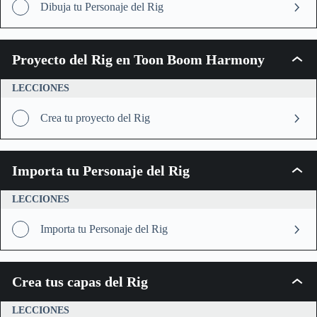
el
Dibuja tu Personaje del Rig
Rig
Proyecto del Rig en Toon Boom Harmony
Proyec
del
Rig
LECCIONES
en
Toon
Crea tu proyecto del Rig
Boom
Harm
Importa tu Personaje del Rig
Impor
tu
Person
LECCIONES
del
Rig
Importa tu Personaje del Rig
Crea tus capas del Rig
Crea
tus
capas
LECCIONES