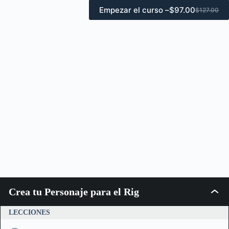
Empezar el curso –
$
97.00
$
127.00
El
El
precio
precio
original
actual
era:
es:
$127.00.
$97.00.
Crea tu Personaje para el Rig
Crea
tu
Person
LECCIONES
para