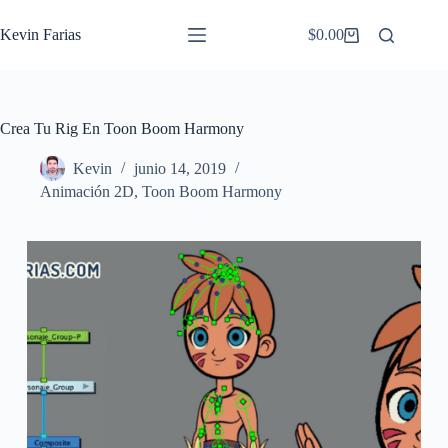
Saltar
al
Kevin Farias
$
0.00
Carro
contenido
de
compra
Crea Tu Rig En Toon Boom Harmony
Kevin
junio 14, 2019
Animación 2D
,
Toon Boom Harmony