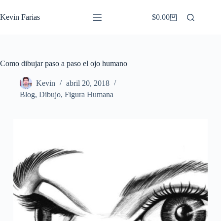
Saltar
al
Kevin Farias
$
0.00
Carro
contenido
de
compra
Como dibujar paso a paso el ojo humano
Kevin
abril 20, 2018
Blog
,
Dibujo
,
Figura Humana