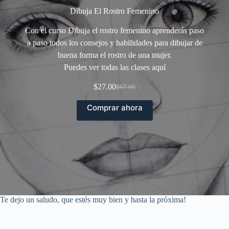
Dibuja El Rostro Femenino
Con el curso Dibuja el rostro femenino aprenderás paso
a paso todos los consejos y habilidades para dibujar de
buena forma el rostro de una mujer.
Puedes ver todas las clases
aquí
$
27.00
$
67.00
El
El
precio
precio
Comprar ahora
original
actual
era:
es:
$67.00.
$27.00.
Te dejo un saludo, que estés muy bien y hasta la próxima!