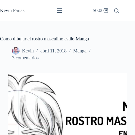
Saltar
al
Kevin Farias
$
0.00
Carro
contenido
de
compra
Como dibujar el rostro masculino estilo Manga
Kevin
abril 11, 2018
Manga
3 comentarios