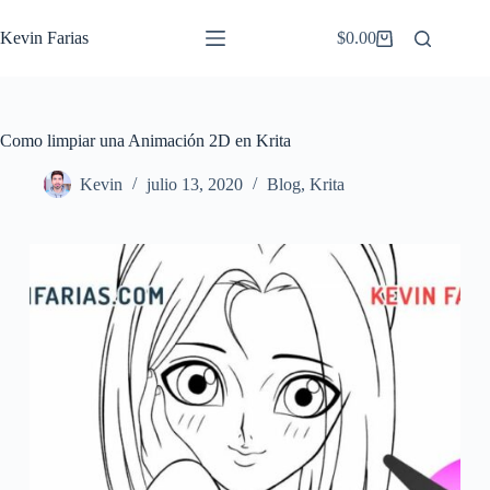
Saltar
al
Kevin Farias
$
0.00
Carro
contenido
de
compra
Como limpiar una Animación 2D en Krita
Kevin
julio 13, 2020
Blog
,
Krita