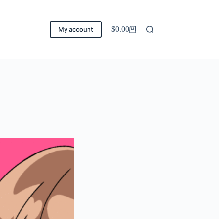
$
0.00
My account
Carro
de
compra