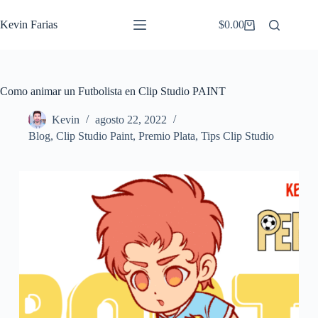
Saltar
al
Kevin Farias
$
0.00
Carro
contenido
de
compra
Como animar un Futbolista en Clip Studio PAINT
Kevin
agosto 22, 2022
Blog
,
Clip Studio Paint
,
Premio Plata
,
Tips Clip Studio