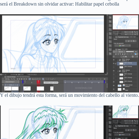
será el Breakdown sin olvidar activar: Habilitar papel cebolla
Y el dibujo tendrá esta forma, será un movimiento del cabello al viento.