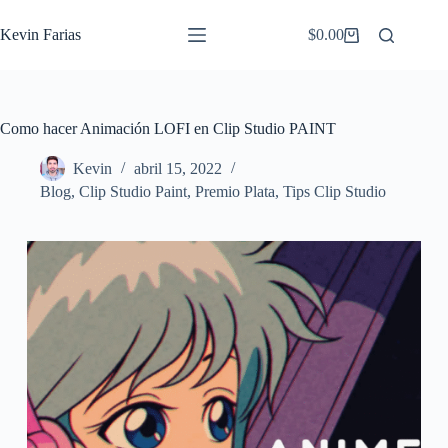
Saltar
al
Kevin Farias
$
0.00
Carro
contenido
de
compra
Como hacer Animación LOFI en Clip Studio PAINT
Kevin
abril 15, 2022
Blog
,
Clip Studio Paint
,
Premio Plata
,
Tips Clip Studio