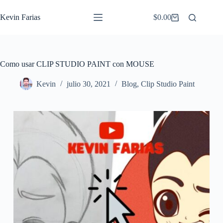
Saltar
al
Kevin Farias
$
0.00
Carro
contenido
de
compra
Como usar CLIP STUDIO PAINT con MOUSE
Kevin
julio 30, 2021
Blog
,
Clip Studio Paint